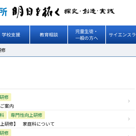
所
児童生徒・
学校支援
教育相談
サイエンスラ
一般の方へ
研修
研修
ご案内
科
専門性向上研修
上研修】 家庭科について
研修