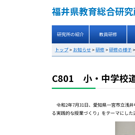
福井県教育総合研究
研究所の紹介
教員研修
トップ
>
お知らせ
>
研修
>
研修の様子
C801 小・中学
令和2年7月31日、愛知県一宮市立浅
る実践的な授業づくり」をテーマにした