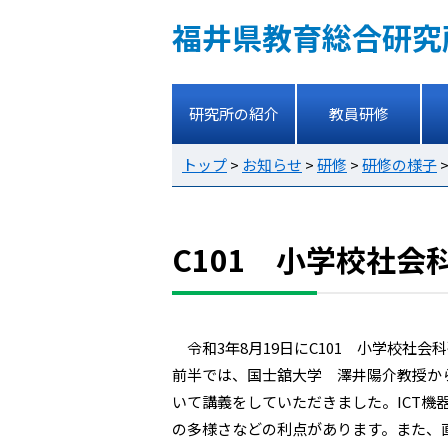
福井県教育総合研究
研究所の紹介
教員研修
トップ
>
お知らせ
>
研修
>
研修の様子
C101 小学校社
令和3年8月19日にC101 小学校社会
前半では、国士舘大学 澤井陽介教授か
いて講義をしていただきました。ICT
の多様さなどの利点があります。また、