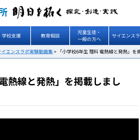
所
児童生徒・
学校支援
教育相談
サイエンスラ
一般の方へ
サイエンスラボ実験動画集
>
「小学校6年生 理科 電熱線と発熱」を
 電熱線と発熱」を掲載しまし