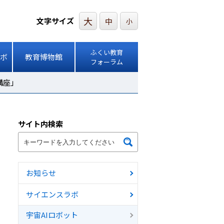
大
文字サイズ
中
小
ふくい教育
ボ
教育博物館
フォーラム
講座」
サイト内検索
お知らせ
サイエンスラボ
宇宙AIロボット