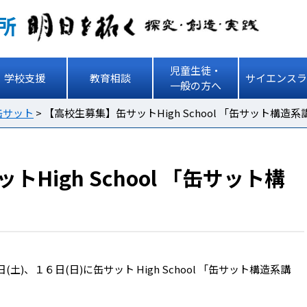
所
児童生徒・
学校支援
教育相談
サイエンスラ
一般の方へ
缶サット
>
【高校生募集】缶サットHigh School 「缶サット構造系
High School 「缶サット構
、１６日(日)に缶サット High School 「缶サット構造系講