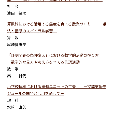
社 会
濵田 敏功
算数科における活用する態度を育てる授業づくり －乗
法と量感のスパイラル学習－
算 数
尾崎智恵美
「証明問題の条件変え」における数学的活動の在り方
－数学的な見方や考え方を育てる言語活動－
数 学
秦 計代
小学校理科における研修ユニットの工夫 －授業支援モ
ジュールの開発と活用を通して－
理 科
水﨑 直美