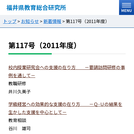
福井県教育総合研究所
トップ
>
お知らせ
>
新着情報
>
第117号（2011年度）
第117号（2011年度）
校内授業研究会への支援の在り方 －要請訪問研修の事
例を通して－
教職研修
井川久美子
学級経営への効果的な支援の在り方 －Ｑ-Ｕの結果を
生かした支援を中心として－
教育相談
谷川 雄司